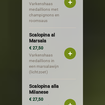
+
Varkenshaas
medaillions met
champignons en
roomsaus
Scalopina al
Marsala
€ 27,50
+
Varkenshaas
medaillions in
een marsalawijn
(lichtzoet)
Scalopina alla
Milanese
€ 27,50
+