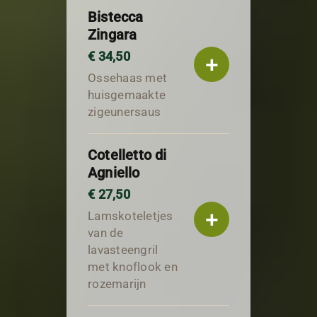
Bistecca
Zingara
€ 34,50
+
Ossehaas met
huisgemaakte
zigeunersaus
Cotelletto di
Agniello
€ 27,50
+
Lamskoteletjes
van de
lavasteengril
met knoflook en
rozemarijn