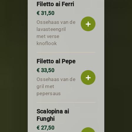
Filetto ai Ferri
€ 31,50
+
Ossehaas van de
lavasteengril
met verse
knoflook
Filetto al Pepe
€ 33,50
+
Ossehaas van de
gril met
pepersaus
Scalopina ai
Funghi
€ 27,50