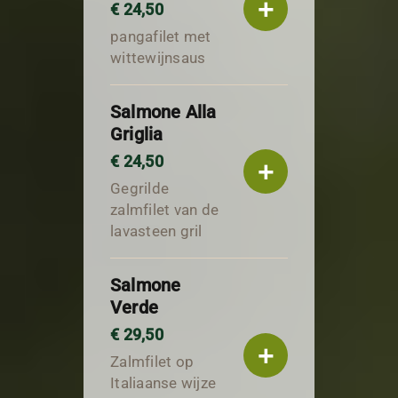
+
€ 24,50
pangafilet met
wittewijnsaus
Salmone Alla
Griglia
€ 24,50
+
Gegrilde
zalmfilet van de
lavasteen gril
Salmone
Verde
€ 29,50
+
Zalmfilet op
Italiaanse wijze