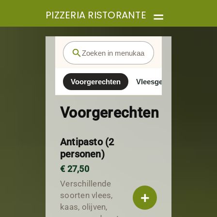
PIZZERIA RISTORANTE
menu
search
Voorgerechten
Vleesgerechten
Vis
Voorgerechten
Antipasto (2
personen)
€ 27,50
Verschillende
+
soorten vlees,
kaas, olijven,