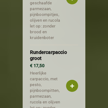
geschaafde
parmezaan,
pijnboompitjes,
olijven en rucola
let op: zonder
brood en
kruidenboter
Rundercarpaccio
groot
€ 17,50
Heerlijke
carpaccio, met
+
pesto,
pijnboompitten,
parmezaan,
rucola en olijven
let op: zonder