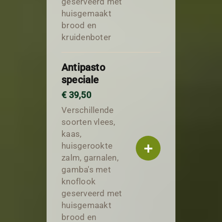
geserveerd met
huisgemaakt
brood en
kruidenboter
Antipasto
speciale
€ 39,50
Verschillende
soorten vlees,
kaas,
+
huisgerookte
zalm, garnalen,
gamba's met
knoflook
geserveerd met
huisgemaakt
brood en