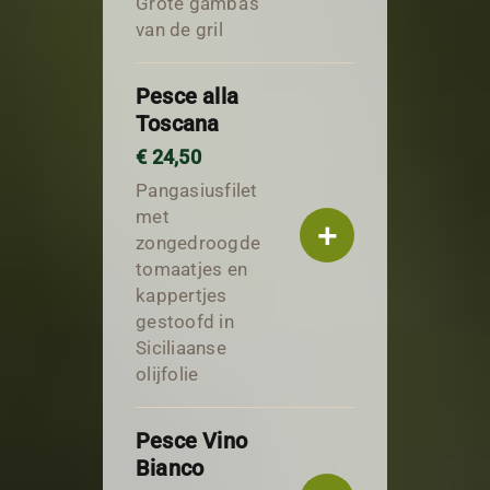
Grote gamba's
van de gril
Pesce alla
Toscana
€ 24,50
Pangasiusfilet
met
+
zongedroogde
tomaatjes en
kappertjes
gestoofd in
Siciliaanse
olijfolie
Pesce Vino
Bianco